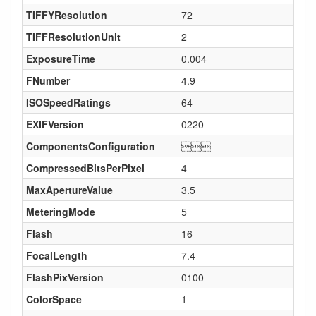
TIFFYResolution
72
TIFFResolutionUnit
2
ExposureTime
0.004
FNumber
4.9
ISOSpeedRatings
64
EXIFVersion
0220
ComponentsConfiguration

CompressedBitsPerPixel
4
MaxApertureValue
3.5
MeteringMode
5
Flash
16
FocalLength
7.4
FlashPixVersion
0100
ColorSpace
1