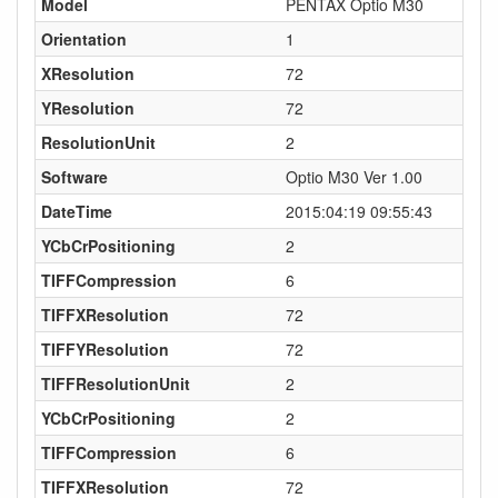
Model
PENTAX Optio M30
Orientation
1
XResolution
72
YResolution
72
ResolutionUnit
2
Software
Optio M30 Ver 1.00
DateTime
2015:04:19 09:55:43
YCbCrPositioning
2
TIFFCompression
6
TIFFXResolution
72
TIFFYResolution
72
TIFFResolutionUnit
2
YCbCrPositioning
2
TIFFCompression
6
TIFFXResolution
72