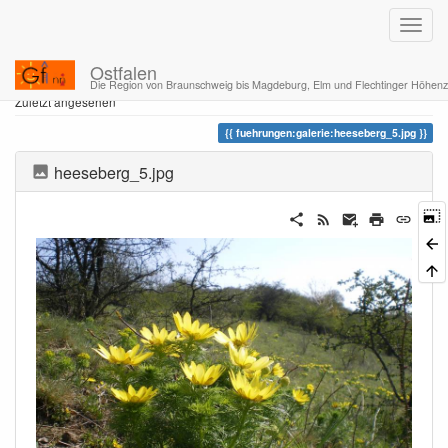
Ostfalen
Home
Sie befinden sich hier
fuehrungen
halbtagestouren
Die Region von Braunschweig bis Magdeburg, Elm und Flechtinger Höhen
Zuletzt angesehen
fuehrungen:galerie:heeseberg_5.jpg
heeseberg_5.jpg