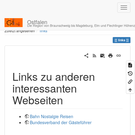
Ostfalen
Home
Sie befinden sich hier
links
Die Region von Braunschweig bis Magdeburg, Elm und Flechtinger Höhen
Zuletzt angesehen
links
links
Links zu anderen
interessanten
Webseiten
Bahn Nostalgie Reisen
Bundesverband der Gästeführer